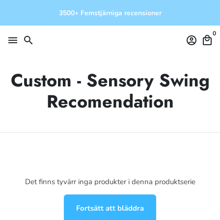
Gå
3500+ Femstjärniga recensioner
vidare
till
0
innehåll
menu
search
account_circle
local_mall
Custom - Sensory Swing
Recomendation
Det finns tyvärr inga produkter i denna produktserie
Fortsätt att bläddra