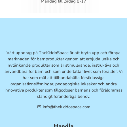
Måndag till lördag 8-17
Vårt uppdrag på TheKiddoSpace är att bryta upp och förnya
marknaden för barnprodukter genom att erbjuda unika och
nytänkande produkter som är stimulerande, instruktiva och
användbara för barn och som underlättar livet som förälder. Vi
har som mål att tillhandahålla förstklassiga
organisationslösningar, pedagogiska leksaker och andra
innovativa produkter som tillgodoser barnens och föräldrarnas
ständigt föränderliga behov.
info@thekiddospace.com
email
Handla