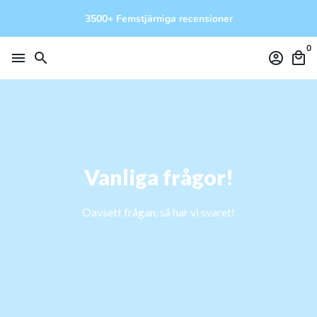
Gå
3500+ Femstjärniga recensioner
vidare
till
0
innehåll
menu
search
account_circle
local_mall
Vanliga frågor!
Oavsett frågan, så har vi svaret!